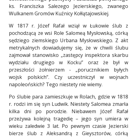
ks. Franciszka Salezego Jezierskiego, zwanego
Wulkanem Gromów Kuźnicy Kołłątajowskiej.
W 1817 r. Józef Rafał wziął w Łukowie ślub z
pochodzącą ze wsi Role Salomeą Mysłowską, córką
sędziego ziemskiego Urbana Mysłowskiego. Z akt
metrykalnych dowiadujemy się, że w chwili ślubu
zajmował stanowisko „zastępcy inspektora skarbu
wydziału drugiego w Kocku” oraz że był w
przeszłości żołnierzem - „porucznikiem byłych
wojsk polskich”. Czy uczestniczył w wojnach
napoleońskich? Tego niestety nie wiemy.
Po ślubie para zamieszkuje w Rolach, gdzie w 1818
r. rodzi im się syn Ludwik. Niestety Salomea zmarła
kilka dni po porodzie. Niebawem Józef Rafał
przeżywa kolejną tragedię – jego syn umiera w
wieku zaledwie 3 lat. Po pewnym czasie Jezierski
bierze ślub z Aleksandrą z Gieysztorów, córką