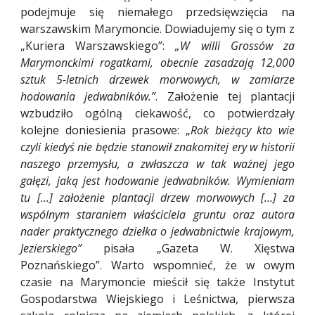
podejmuje się niemałego przedsięwzięcia na
warszawskim Marymoncie. Dowiadujemy się o tym z
„Kuriera Warszawskiego”:
„W willi Grossów za
Marymonckimi rogatkami, obecnie zasadzają 12,000
sztuk 5-letnich drzewek morwowych, w zamiarze
hodowania jedwabników.”
.
Założenie tej plantacji
wzbudziło ogólną ciekawość, co potwierdzały
kolejne doniesienia prasowe: „
Rok bieżący kto wie
czyli kiedyś nie będzie stanowił znakomitej ery w historii
naszego przemysłu, a zwłaszcza w tak ważnej jego
gałęzi, jaką jest hodowanie jedwabników. Wymieniam
tu […] założenie plantacji drzew morwowych […] za
wspólnym staraniem właściciela gruntu oraz autora
nader praktycznego dziełka o jedwabnictwie krajowym,
Jezierskiego”
pisała „Gazeta W. Xięstwa
Poznańskiego”. Warto wspomnieć, że w owym
czasie na Marymoncie mieścił się także Instytut
Gospodarstwa Wiejskiego i Leśnictwa, pierwsza