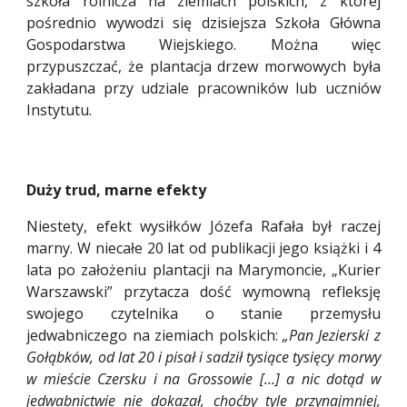
szkoła rolnicza na ziemiach polskich, z której
pośrednio wywodzi się dzisiejsza Szkoła Główna
Gospodarstwa Wiejskiego. Można więc
przypuszczać, że plantacja drzew morwowych była
zakładana przy udziale pracowników lub uczniów
Instytutu.
Duży trud, marne efekty
Niestety, efekt wysiłków Józefa Rafała był raczej
marny. W niecałe 20 lat od publikacji jego książki i 4
lata po założeniu plantacji na Marymoncie, „Kurier
Warszawski” przytacza dość wymowną refleksję
swojego czytelnika o stanie przemysłu
jedwabniczego na ziemiach polskich:
„Pan Jezierski z
Gołąbków, od lat 20 i pisał i sadził tysiące tysięcy morwy
w mieście Czersku i na Grossowie […] a nic dotąd w
jedwabnictwie nie dokazał, choćby tyle przynajmniej,