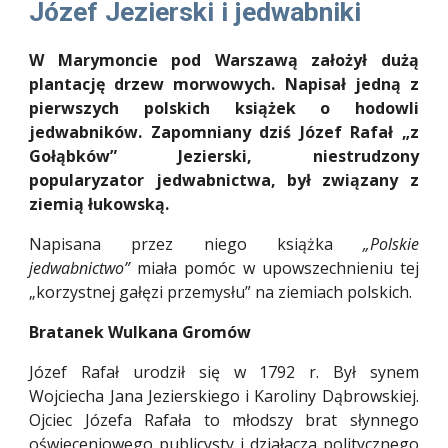
Józef Jezierski i jedwabniki
W Marymoncie pod Warszawą założył dużą
plantację drzew morwowych. Napisał jedną z
pierwszych polskich książek o hodowli
jedwabników. Zapomniany dziś Józef Rafał „z
Gołąbków” Jezierski, niestrudzony
popularyzator jedwabnictwa, był związany z
ziemią łukowską.
Napisana przez niego książka
„Polskie
jedwabnictwo”
miała pomóc w upowszechnieniu tej
„korzystnej gałęzi przemysłu” na ziemiach polskich.
Bratanek Wulkana Gromów
Józef Rafał urodził się w 1792 r. Był synem
Wojciecha Jana Jezierskiego i Karoliny Dąbrowskiej.
Ojciec Józefa Rafała to młodszy brat słynnego
oświeceniowego publicysty i działacza politycznego