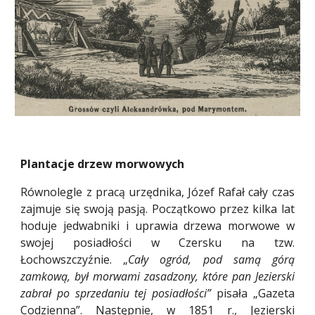
Plantacje drzew morwowych
Równolegle z pracą urzędnika, Józef Rafał cały czas
zajmuje się swoją pasją. Początkowo przez kilka lat
hoduje jedwabniki i uprawia drzewa morwowe w
swojej posiadłości w Czersku na tzw.
Łochowszczyźnie. „
Cały ogród, pod samą górą
zamkową, był morwami zasadzony, które pan Jezierski
zabrał po sprzedaniu tej posiadłości”
pisała „Gazeta
Codzienna”. Następnie, w 1851 r., Jezierski