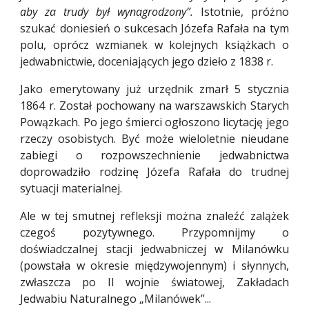
aby za trudy był wynagrodzony”.
Istotnie, próżno
szukać doniesień o sukcesach Józefa Rafała na tym
polu, oprócz wzmianek w kolejnych książkach o
jedwabnictwie, doceniających jego dzieło z 1838 r.
Jako emerytowany już urzędnik zmarł 5 stycznia
1864 r. Został pochowany na warszawskich Starych
Powązkach. Po jego śmierci ogłoszono licytację jego
rzeczy osobistych. Być może wieloletnie nieudane
zabiegi o rozpowszechnienie jedwabnictwa
doprowadziło rodzinę Józefa Rafała do trudnej
sytuacji materialnej.
Ale w tej smutnej refleksji można znaleźć zalążek
czegoś pozytywnego. Przypomnijmy o
doświadczalnej stacji jedwabniczej w Milanówku
(powstała w okresie międzywojennym) i słynnych,
zwłaszcza po II wojnie światowej, Zakładach
Jedwabiu Naturalnego „Milanówek”...