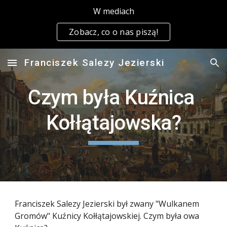
W mediach
Skip to main content
Skip to navigation
Zobacz, co o nas piszą!
Franciszek Salezy Jezierski
Czym była Kuźnica 
Kołłątajowska?
Franciszek Salezy Jezierski był zwany "Wulkanem 
Gromów" Kuźnicy Kołłątajowskiej. Czym była owa 