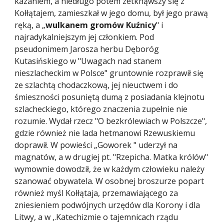
kazaniem, a niedługo potem zetknąwszy się z 
Kołłątajem, zamieszkał w jego domu, był jego prawą 
ręką, a „
wulkanem gromów Kuźnicy
" i 
najradykalniejszym jej członkiem. Pod 
pseudonimem Jarosza herbu Dęboróg 
Kutasińskiego w "Uwagach nad stanem 
nieszlacheckim w Polsce" gruntownie rozprawił się 
ze szlachtą chodaczkową, jej nieuctwem i do 
śmieszności posuniętą dumą z posiadania klejnotu 
szlacheckiego, którego znaczenia zupełnie nie 
rozumie. Wydał rzecz "O bezkrólewiach w Polszcze", 
gdzie również nie lada hetmanowi Rzewuskiemu 
doprawił. W powieści „Goworek " uderzył na 
magnatów, a w drugiej pt. "Rzepicha. Matka królów" 
wymownie dowodził, że w każdym człowieku należy 
szanować obywatela. W osobnej broszurze popart 
również myśl Kołłątaja, przemawiającego za 
zniesieniem podwójnych urzędów dla Korony i dla 
Litwy, a w ,.Katechizmie o tajemnicach rządu 