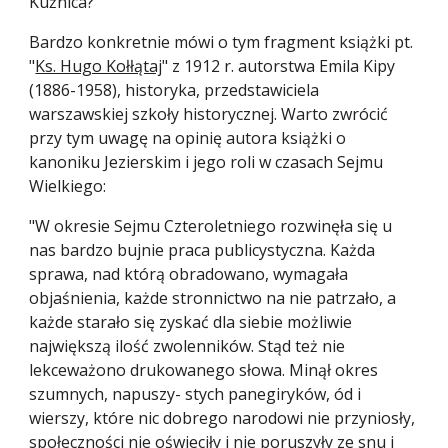
Kuźnica?
Bardzo konkretnie mówi o tym fragment książki pt. 
"
Ks. Hugo Kołłątaj
" z 1912 r. autorstwa Emila Kipy 
(1886-1958), historyka, przedstawiciela 
warszawskiej szkoły historycznej. Warto zwrócić 
przy tym uwagę na opinię autora książki o 
kanoniku Jezierskim i jego roli w czasach Sejmu 
Wielkiego:
"W okresie Sejmu Czteroletniego rozwinęła się u 
nas bardzo bujnie praca publicystyczna. Każda 
sprawa, nad którą obradowano, wymagała 
objaśnienia, każde stronnictwo na nie patrzało, a 
każde starało się zyskać dla siebie możliwie 
największą ilość zwolenników. Stąd też nie 
lekceważono drukowanego słowa. Minął okres 
szumnych, napuszy- stych panegiryków, ód i 
wierszy, które nic dobrego narodowi nie przyniosły, 
społeczności nie oświeciły i nie poruszyły ze snu i 