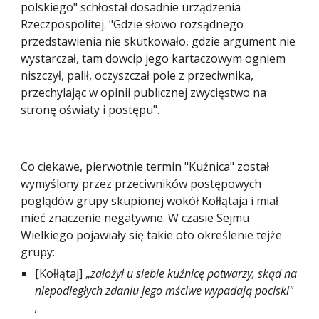
polskiego" schłostał dosadnie urządzenia 
Rzeczpospolitej. "Gdzie słowo rozsądnego 
przedstawienia nie skutkowało, gdzie argument nie 
wystarczał, tam dowcip jego kartaczowym ogniem 
niszczył, palił, oczyszczał pole z przeciwnika, 
przechylając w opinii publicznej zwycięstwo na 
stronę oświaty i postępu". 
Co ciekawe, pierwotnie termin "Kuźnica" został 
wymyślony przez przeciwników postępowych 
poglądów grupy skupionej wokół Kołłątaja i miał 
mieć znaczenie negatywne. W czasie Sejmu 
Wielkiego pojawiały się takie oto określenie tejże 
grupy:
[Kołłątaj] „
założył u siebie kuźnicę potwarzy, skąd na 
niepodległych zdaniu jego mściwe wypadają pociski" 
,