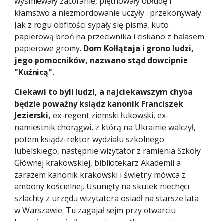
wyśmiewały zacofanie, piętnowały obłudę i 
kłamstwo a niezmordowanie uczyły i przekonywały. 
Jak z rogu obfitości sypały się pisma, kuto 
papierową broń na przeciwnika i ciskano z hałasem 
papierowe gromy. 
Dom Kołłątaja i grono ludzi, 
jego pomocników, nazwano stąd dowcipnie 
"Kuźnicą".
Ciekawi to byli ludzi, a najciekawszym chyba 
będzie poważny ksiądz kanonik Franciszek 
Jezierski,
 ex-regent ziemski łukowski, ex-
namiestnik chorągwi, z którą na Ukrainie walczył, 
potem ksiądz-rektor wydziału szkolnego 
lubelskiego, następnie wizytator z ramienia Szkoły 
Głównej krakowskiej, bibliotekarz Akademii a 
zarazem kanonik krakowski i świetny mówca z 
ambony kościelnej. Usunięty na skutek niechęci 
szlachty z urzędu wizytatora osiadł na starsze lata 
w Warszawie. Tu zagajał sejm przy otwarciu 