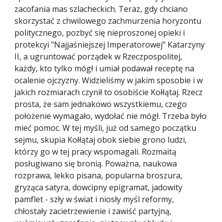
zacofania mas szlacheckich. Teraz, gdy chciano 
skorzystać z chwilowego zachmurzenia horyzontu 
politycznego, pozbyć się nieproszonej opieki i 
protekcyi "Najjaśniejszej Imperatorowej" Katarzyny 
II, a ugruntować porządek w Rzeczpospolitej, 
każdy, kto tylko mógł i umiał podawał receptę na 
ocalenie ojczyzny. Widzieliśmy w jakim sposobie i w 
jakich rozmiarach czynił to osobiście Kołłątaj. Rzecz 
prosta, że sam jednakowo wszystkiemu, czego 
położenie wymagało, wydołać nie mógł. Trzeba było 
mieć pomoc. W tej myśli, już od samego początku 
sejmu, skupia Kołłątaj obok siebie grono ludzi, 
którzy go w tej pracy wspomagali. Rozmaitą 
posługiwano się bronią. Poważna, naukowa 
rozprawa, lekko pisana, popularna broszura, 
gryząca satyra, dowcipny epigramat, jadowity 
pamflet - szły w świat i niosły myśl reformy, 
chłostały zacietrzewienie i zawiść partyjną, 