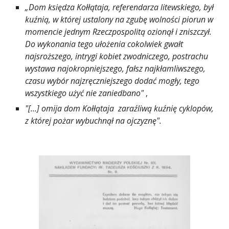
„Dom księdza Kołłątaja, referendarza litewskiego, był 
kuźnią, w której ustalony na zgubę wolności piorun w 
momencie jednym Rzeczpospolitą ozionął i zniszczył. 
Do wykonania tego ułożenia cokolwiek gwałt 
najsroższego, intrygi kobiet zwodniczego, postrachu 
wystawa najokropniejszego, fałsz najkłamliwszego, 
czasu wybór najzręczniejszego dodać mogły, tego 
wszystkiego użyć nie zaniedbano"
 ,
"[...] omija dom Kołłątaja  zaraźliwą kuźnię cyklopów, 
z której pożar wybuchnął na ojczyznę".